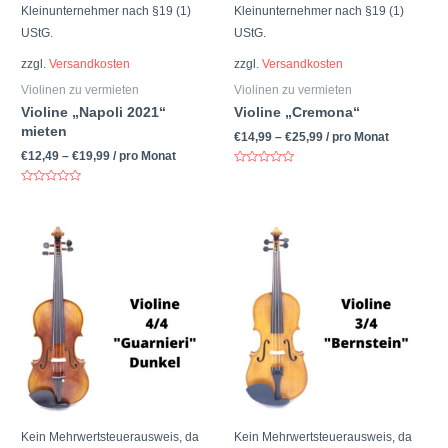
Kleinunternehmer nach §19 (1)
Kleinunternehmer nach §19 (1)
UStG.
UStG.
zzgl.
Versandkosten
zzgl.
Versandkosten
Violinen zu vermieten
Violinen zu vermieten
Violine „Napoli 2021“
Violine „Cremona“
mieten
€
14,99
–
€
25,99
/ pro Monat
€
12,49
–
€
19,99
/ pro Monat
Bewertet
mit
Bewertet
0
mit
von
0
5
von
5
Kein Mehrwertsteuerausweis, da
Kein Mehrwertsteuerausweis, da