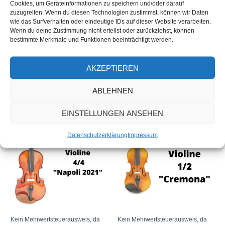
Bewertungen
Cookies, um Geräteinformationen zu speichern und/oder darauf
zuzugreifen. Wenn du diesen Technologien zustimmst, können wir Daten
wie das Surfverhalten oder eindeutige IDs auf dieser Website verarbeiten.
Es gibt noch keine Bewertungen.
Wenn du deine Zustimmung nicht erteilst oder zurückziehst, können
bestimmte Merkmale und Funktionen beeinträchtigt werden.
Nur angemeldete Kunden, die dieses Produkt gekauft haben,
dürfen eine Bewertung abgeben.
AKZEPTIEREN
ABLEHNEN
Ähnliche Produkte
EINSTELLUNGEN ANSEHEN
Datenschutzerklärung
Impressum
Kein Mehrwertsteuerausweis, da
Kein Mehrwertsteuerausweis, da