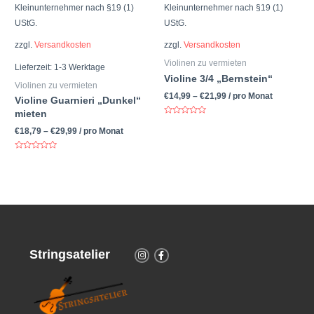
Kleinunternehmer nach §19 (1)
Kleinunternehmer nach §19 (1)
UStG.
UStG.
zzgl.
Versandkosten
zzgl.
Versandkosten
Violinen zu vermieten
Lieferzeit: 1-3 Werktage
Violine 3/4 „Bernstein“
Violinen zu vermieten
€
14,99
–
€
21,99
/ pro Monat
Violine Guarnieri „Dunkel“
mieten
Bewertet
mit
€
18,79
–
€
29,99
/ pro Monat
0
von
5
Bewertet
mit
0
von
5
Stringsatelier