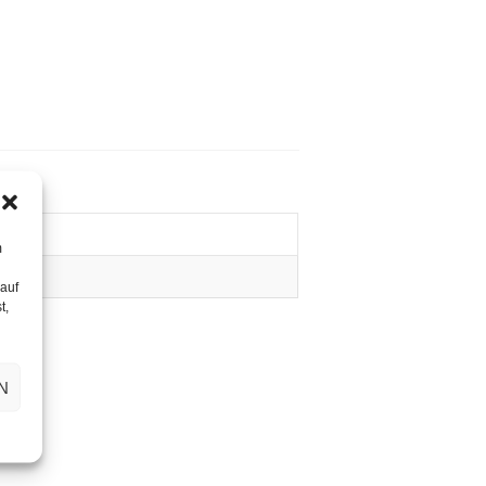
m
 auf
t,
N