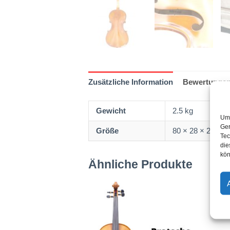
Zusätzliche Information
Bewertungen
Gewicht
2.5 kg
Um 
Ger
Größe
80 × 28 × 20 cm
Tec
die
kön
Ähnliche Produkte