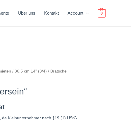
mente
Über uns
Kontakt
Account
0
mieten
/
36,5 cm 14" (3/4)
/ Bratsche
ersein“
at
, da Kleinunternehmer nach §19 (1) UStG.