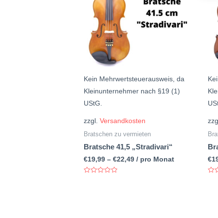
Kein Mehrwertsteuerausweis, da
Kei
Kleinunternehmer nach §19 (1)
Kle
UStG.
US
zzgl.
Versandkosten
zzg
Bratschen zu vermieten
Bra
Bratsche 41,5 „Stradivari“
Bra
€
19,99
–
€
22,49
/ pro Monat
€
1
Bewertet
Bew
mit
mit
0
0
von
vo
5
5