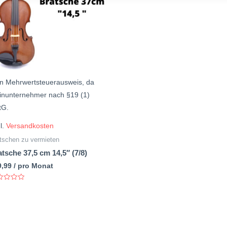
n Mehrwertsteuerausweis, da
inunternehmer nach §19 (1)
tG.
l.
Versandkosten
tschen zu vermieten
tsche 37,5 cm 14,5″ (7/8)
9,99
/ pro Monat
ertet
n