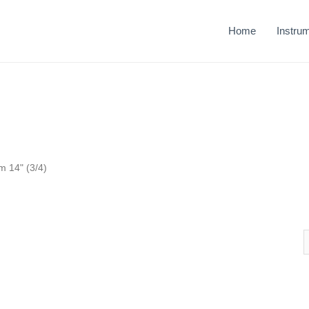
Home
Instru
m 14" (3/4)