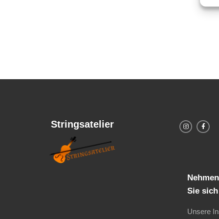
von
5
Stringsatelier
Nehmen 
Sie sic
Unsere I