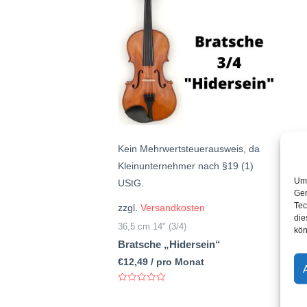
Kein Mehrwertsteuerausweis, da
Kleinunternehmer nach §19 (1)
Um 
UStG.
Ger
Tec
zzgl.
Versandkosten
die
36,5 cm 14" (3/4)
kön
Bratsche „Hidersein“
€
12,49
/ pro Monat
Bewertet
mit
0